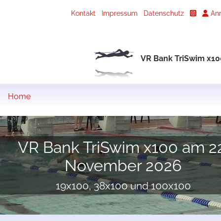
Kontakt
Impressum
Datenschutz
An
VR Bank TriSwim x10
Home
VR Bank TriSwim x100 am 22
November 2026
19x100, 38x100 und 100x100