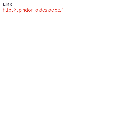
Link
http://spiridon-oldesloe.de/