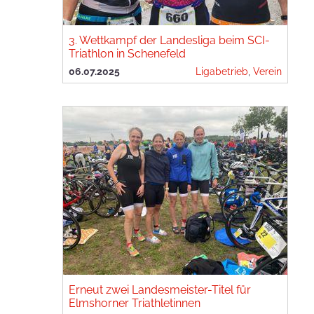
3. Wettkampf der Landesliga beim SCI-
Triathlon in Schenefeld
06.07.2025
Ligabetrieb
,
Verein
Erneut zwei Landesmeister-Titel für
Elmshorner Triathletinnen