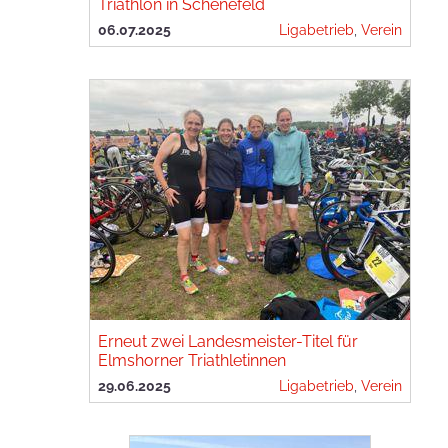
Triathlon in Schenefeld
06.07.2025
Ligabetrieb
,
Verein
Erneut zwei Landesmeister-Titel für
Elmshorner Triathletinnen
29.06.2025
Ligabetrieb
,
Verein